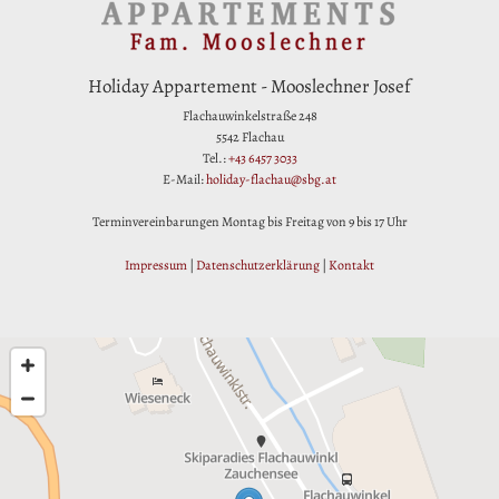
Holiday Appartement - Mooslechner Josef
Flachauwinkelstraße 248
5542 Flachau
Tel.:
+43 6457 3033
E-Mail:
holiday-flachau@sbg.at
Terminvereinbarungen Montag bis Freitag von 9 bis 17 Uhr
Impressum
|
Datenschutzerklärung
|
Kontakt